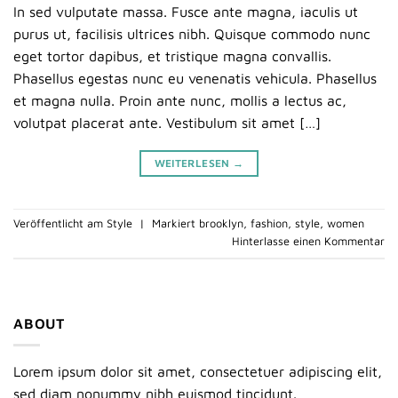
In sed vulputate massa. Fusce ante magna, iaculis ut
purus ut, facilisis ultrices nibh. Quisque commodo nunc
eget tortor dapibus, et tristique magna convallis.
Phasellus egestas nunc eu venenatis vehicula. Phasellus
et magna nulla. Proin ante nunc, mollis a lectus ac,
volutpat placerat ante. Vestibulum sit amet […]
WEITERLESEN
→
Veröffentlicht am
Style
|
Markiert
brooklyn
,
fashion
,
style
,
women
Hinterlasse einen Kommentar
ABOUT
Lorem ipsum dolor sit amet, consectetuer adipiscing elit,
sed diam nonummy nibh euismod tincidunt.