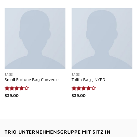
von 5
von 5
BAGS
BAGS
Small Fortune Bag Converse
Talifa Bag , NYPD
Bewertet
$
29.00
Bewertet
$
29.00
mit
4.00
mit
4.00
von 5
von 5
TRIO UNTERNEHMENSGRUPPE MIT SITZ IN