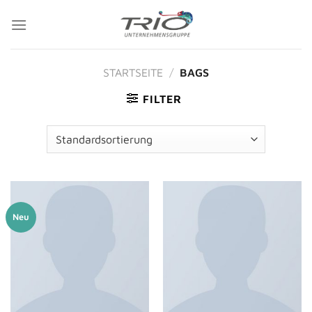
Zum
Inhalt
springen
STARTSEITE
/
BAGS
FILTER
Neu