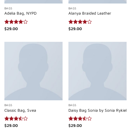
BAGS
BAGS
Adelia Bag, NYPD
Alanya Braided Leather
Bewertet
$
29.00
Bewertet
$
29.00
mit
4.00
mit
4.00
von 5
von 5
BAGS
BAGS
Classic Bag, Svea
Daisy Bag Sonia by Sonia Rykiel
Bewertet
$
29.00
Bewertet
$
29.00
mit
3.50
mit
3.50