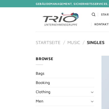
Zum
GEBÄUDEMANAGEMENT, SICHERHEITSSERVICES,
Inhalt
springen
STAR
KONTAKT
STARTSEITE
/
MUSIC
/
SINGLES
BROWSE
Bags
Booking
Clothing
Men