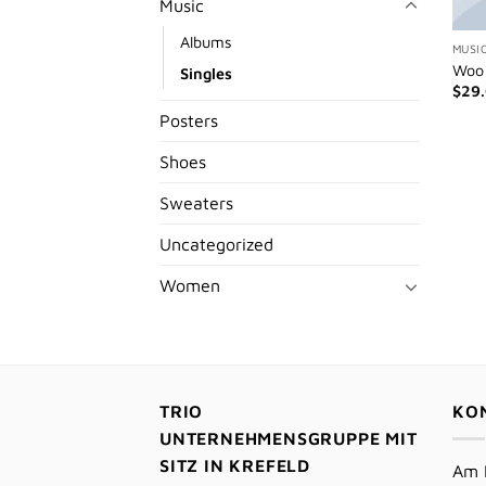
Music
Albums
MUSI
Woo 
Singles
$
29
Posters
Shoes
Sweaters
Uncategorized
Women
TRIO
KO
UNTERNEHMENSGRUPPE MIT
SITZ IN KREFELD
Am 