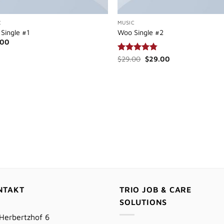
C
MUSIC
Single #1
Woo Single #2
.00
Ursprünglicher
Aktueller
Bewertet
$
29.00
$
29.00
Preis
Preis
mit
4.75
war:
ist:
von 5
$29.00
$29.00.
NTAKT
TRIO JOB & CARE
SOLUTIONS
Herbertzhof 6