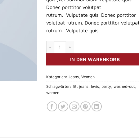
Kundenbewertungen
Donec porttitor volutpat
rutrum. Vulputate quis. Donec porttitor
volutpat rutrum. Donec porttitor volutpa
rutrum. Vulputate quis.
Lucy Slim Jeans Noisy May Menge
IN DEN WARENKORB
Kategorien:
Jeans
,
Women
Schlagwörter:
fit
,
jeans
,
levis
,
party
,
washed-out
,
women