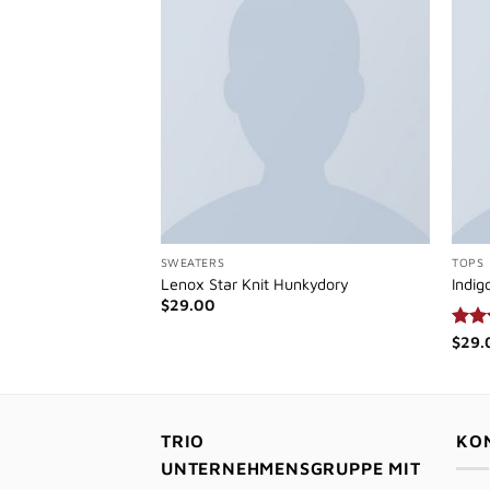
SWEATERS
TOPS
weat
Lenox Star Knit Hunkydory
Indig
$
29.00
Bewe
$
29.
mit
von 
TRIO
KO
UNTERNEHMENSGRUPPE MIT