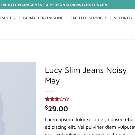
 FACILITY MANAGEMENT & PERSONALDIENSTLEISTUNGEN
TSEITE
GEBÄUDEREINIGUNG
FACILITY SERVICES
SECURITY
Lucy Slim Jeans Noisy
May
Bewertet
2
$
29.00
mit
3.00
Lorem ipsum dolor sit amet, consectetur
von 5,
basierend
adipiscing elit. Vel pulvinar diam vulputa
auf
quis ,vel pulvinar diam vulputate quis.