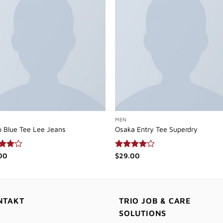
MEN
o Blue Tee Lee Jeans
Osaka Entry Tee Superdry
rtet
00
Bewertet
$
29.00
4.00
mit
4.00
5
von 5
NTAKT
TRIO JOB & CARE
SOLUTIONS