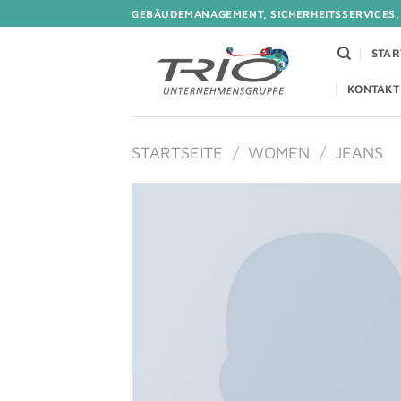
Zum
GEBÄUDEMANAGEMENT, SICHERHEITSSERVICES,
Inhalt
springen
STAR
KONTAKT
STARTSEITE
/
WOMEN
/
JEANS