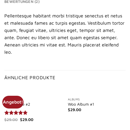
BEWERTUNGEN (2)
Pellentesque habitant morbi tristique senectus et netus
et malesuada fames ac turpis egestas. Vestibulum tortor
quam, feugiat vitae, ultricies eget, tempor sit amet,
ante. Donec eu libero sit amet quam egestas semper.
Aenean ultricies mi vitae est. Mauris placerat eleifend
leo.
ÄHNLICHE PRODUKTE
MUSIC
ALBUMS
Angebot!
Woo Single #2
Woo Album #1
$
29.00
Ursprünglicher
Aktueller
Bewertet
$
29.00
$
29.00
Preis
Preis
mit
4.75
war:
ist:
von 5