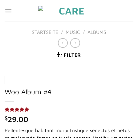
Zum
Inhalt
springen
STARTSEITE
/
MUSIC
/
ALBUMS
FILTER
Woo Album #4
Bewertet
2
$
29.00
mit
5.00
von 5,
Pellentesque habitant morbi tristique senectus et netus
basierend
auf