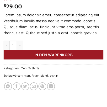
Bewertet
3
$
29.00
mit
3.67
von 5,
Lorem ipsum dolor sit amet, consectetur adipiscing elit.
basierend
auf
Vestibulum iaculis massa nec velit commodo lobortis.
Kundenbewertungen
Quisque diam lacus, tincidunt vitae eros porta, sagittis
rhoncus est. Quisque sed justo a erat lobortis gravida.
SS Crew California Sub River Island Menge
IN DEN WARENKORB
Kategorien:
Men
,
T-Shirts
Schlagwörter:
man
,
River Island
,
t-shirt