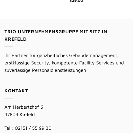
Bewertet
$
29.00
mit
3.50
von 5
TRIO UNTERNEHMENSGRUPPE MIT SITZ IN
KREFELD
Ihr Partner für ganzheitliches Gebäudemanagement,
erstklassige Security, kompetente Facility Services und
zuverlässige Personaldienstleistungen
KONTAKT
Am Herbertzhof 6
47809 Krefeld
Tel.: 02151 / 55 99 30