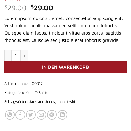
Bewertet
3
Ursprünglicher
Aktueller
$
29.00
$
29.00
mit
4.00
Preis
Preis
von 5,
Lorem ipsum dolor sit amet, consectetur adipiscing elit.
basierend
war:
ist:
auf
Vestibulum iaculis massa nec velit commodo lobortis.
$29.00
$29.00.
Kundenbewertungen
Quisque diam lacus, tincidunt vitae eros porta, sagittis
rhoncus est. Quisque sed justo a erat lobortis gravida.
Wicked SS O-Neck Selected Homme Menge
IN DEN WARENKORB
Artikelnummer:
00012
Kategorien:
Men
,
T-Shirts
Schlagwörter:
Jack and Jones
,
man
,
t-shirt